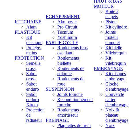
HAUT & BAS
MOTEUR
Boite à
ECHAPPEMENT
clapets
KIT CHAINE
Akrapovic
Piston
Afam
Pro Circuit
Kit cylindre
PLASTIQUE
Tecnium
Joints
Kit
Yoshimura
moteur
plastique
PARTIE CYCLE
complet
Protège-
Roulements bras
Kit bielle
mains
oscillant
Vilebrequin
PROTECTION
Roulements
Kit
Semelle
biellette
vilebrequin
cross
Roulements de
EMBRAYAGE
Sabot
colonne
Kit disques
cross
Roulements de
embrayage
Sabot
roue
Cloche
enduro
SUSPENSION
d'embrayage
Sabot
Joints fourche
Couvercle
enduro
Reconditionnement
carter
Xtrem
fourche
d'embrayage
Protection
Roulements
Noix &
de
amortisseur
plateau
radiateur
FREINAGE
d'embrayage
Plaquettes de frein
Noix