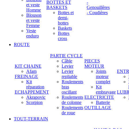
BOTTES ET
-
et veste
BASKETS
Genouillères
Homme
Bottes et
- Coudières
Blouson
demi-
et veste
bottes
Femme
Baskets
Veste
Bottes
enduro
cross
ROUTE
PARTIE CYCLE
Câble
PIECES
KIT CHAINE
Levier
MOTEUR
Afam
Levier
Joints
ENTR
FREINAGE
repliable
moteur
Kit
Roulements
complet
réparation
bras
Kit
ECHAPPEMENT
oscillant
embrayage
LUBR
Akrapovic
Roulements
ELECTRICITE
Scorpion
de colonne
Batterie
Roulements
OUTILLAGE
de roue
TOUT-TERRAIN