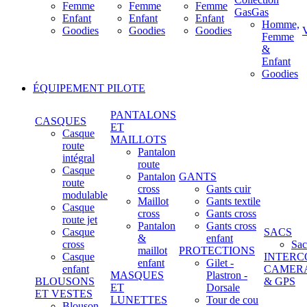
Femme
Femme
Femme
GasGas
Enfant
Enfant
Enfant
Homme,
Goodies
Goodies
Goodies
Femme
&
Enfant
Goodies
ÉQUIPEMENT PILOTE
PANTALONS
CASQUES
ET
Casque
MAILLOTS
route
Pantalon
intégral
route
Casque
Pantalon
GANTS
route
cross
Gants cuir
modulable
Maillot
Gants textile
Casque
cross
Gants cross
route jet
Pantalon
Gants cross
Casque
SACS
&
enfant
cross
Sac
maillot
PROTECTIONS
Casque
INTERC
enfant
Gilet -
enfant
CAMER
MASQUES
Plastron -
BLOUSONS
& GPS
ET
Dorsale
ET VESTES
LUNETTES
Tour de cou
Blouson