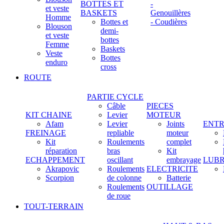
BOTTES ET
-
et veste
BASKETS
Genouillères
Homme
Bottes et
- Coudières
Blouson
demi-
et veste
bottes
Femme
Baskets
Veste
Bottes
enduro
cross
ROUTE
PARTIE CYCLE
Câble
PIECES
KIT CHAINE
Levier
MOTEUR
Afam
Levier
Joints
ENTR
FREINAGE
repliable
moteur
Kit
Roulements
complet
réparation
bras
Kit
ECHAPPEMENT
oscillant
embrayage
LUBR
Akrapovic
Roulements
ELECTRICITE
Scorpion
de colonne
Batterie
Roulements
OUTILLAGE
de roue
TOUT-TERRAIN