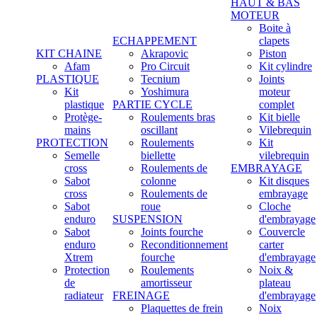
HAUT & BAS
MOTEUR
Boite à
ECHAPPEMENT
clapets
KIT CHAINE
Akrapovic
Piston
Afam
Pro Circuit
Kit cylindre
PLASTIQUE
Tecnium
Joints
Kit
Yoshimura
moteur
plastique
PARTIE CYCLE
complet
Protège-
Roulements bras
Kit bielle
mains
oscillant
Vilebrequin
PROTECTION
Roulements
Kit
Semelle
biellette
vilebrequin
cross
Roulements de
EMBRAYAGE
Sabot
colonne
Kit disques
cross
Roulements de
embrayage
Sabot
roue
Cloche
enduro
SUSPENSION
d'embrayage
Sabot
Joints fourche
Couvercle
enduro
Reconditionnement
carter
Xtrem
fourche
d'embrayage
Protection
Roulements
Noix &
de
amortisseur
plateau
radiateur
FREINAGE
d'embrayage
Plaquettes de frein
Noix