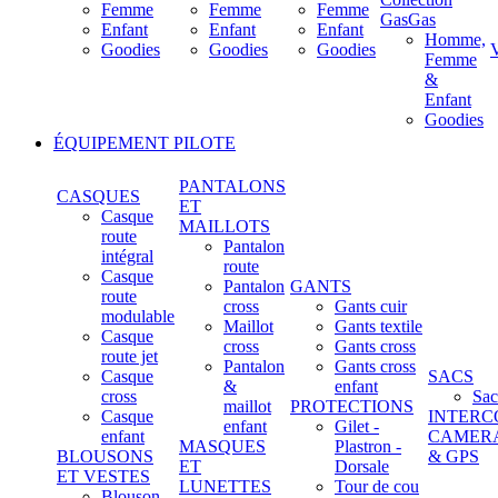
Femme
Femme
Femme
GasGas
Enfant
Enfant
Enfant
Homme,
Goodies
Goodies
Goodies
Femme
&
Enfant
Goodies
ÉQUIPEMENT PILOTE
PANTALONS
CASQUES
ET
Casque
MAILLOTS
route
Pantalon
intégral
route
Casque
Pantalon
GANTS
route
cross
Gants cuir
modulable
Maillot
Gants textile
Casque
cross
Gants cross
route jet
Pantalon
Gants cross
Casque
SACS
&
enfant
cross
Sac
maillot
PROTECTIONS
Casque
INTERC
enfant
Gilet -
enfant
CAMER
MASQUES
Plastron -
BLOUSONS
& GPS
ET
Dorsale
ET VESTES
LUNETTES
Tour de cou
Blouson