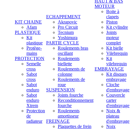
HAUT & BAS
MOTEUR
Boite à
ECHAPPEMENT
clapets
KIT CHAINE
Akrapovic
Piston
Afam
Pro Circuit
Kit cylindre
PLASTIQUE
Tecnium
Joints
Kit
Yoshimura
moteur
plastique
PARTIE CYCLE
complet
Protège-
Roulements bras
Kit bielle
mains
oscillant
Vilebrequin
PROTECTION
Roulements
Kit
Semelle
biellette
vilebrequin
cross
Roulements de
EMBRAYAGE
Sabot
colonne
Kit disques
cross
Roulements de
embrayage
Sabot
roue
Cloche
enduro
SUSPENSION
d'embrayage
Sabot
Joints fourche
Couvercle
enduro
Reconditionnement
carter
Xtrem
fourche
d'embrayage
Protection
Roulements
Noix &
de
amortisseur
plateau
radiateur
FREINAGE
d'embrayage
Plaquettes de frein
Noix