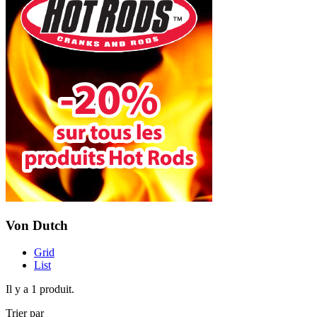
Von Dutch
Grid
List
Il y a 1 produit.
Trier par