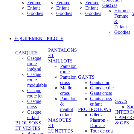
Femme
Femme
Femme
GasGas
Enfant
Enfant
Enfant
Homme,
Goodies
Goodies
Goodies
Femme
&
Enfant
Goodies
ÉQUIPEMENT PILOTE
PANTALONS
CASQUES
ET
Casque
MAILLOTS
route
Pantalon
intégral
route
Casque
Pantalon
GANTS
route
cross
Gants cuir
modulable
Maillot
Gants textile
Casque
cross
Gants cross
route jet
Pantalon
Gants cross
Casque
SACS
&
enfant
cross
Sac
maillot
PROTECTIONS
Casque
INTERC
enfant
Gilet -
enfant
CAMER
MASQUES
Plastron -
BLOUSONS
& GPS
ET
Dorsale
ET VESTES
LUNETTES
Tour de cou
Blouson