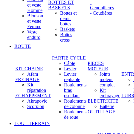
BOTTES ET
-
et veste
BASKETS
Genouillères
Homme
Bottes et
- Coudières
Blouson
demi-
et veste
bottes
Femme
Baskets
Veste
Bottes
enduro
cross
ROUTE
PARTIE CYCLE
Câble
PIECES
KIT CHAINE
Levier
MOTEUR
Afam
Levier
Joints
ENTR
FREINAGE
repliable
moteur
Kit
Roulements
complet
réparation
bras
Kit
ECHAPPEMENT
oscillant
embrayage
LUBR
Akrapovic
Roulements
ELECTRICITE
Scorpion
de colonne
Batterie
Roulements
OUTILLAGE
de roue
TOUT-TERRAIN