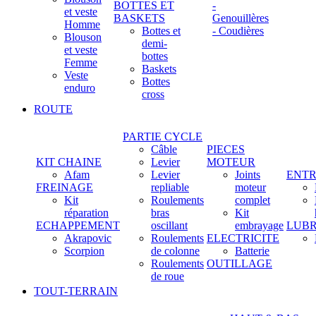
BOTTES ET
-
et veste
BASKETS
Genouillères
Homme
Bottes et
- Coudières
Blouson
demi-
et veste
bottes
Femme
Baskets
Veste
Bottes
enduro
cross
ROUTE
PARTIE CYCLE
Câble
PIECES
KIT CHAINE
Levier
MOTEUR
Afam
Levier
Joints
ENTR
FREINAGE
repliable
moteur
Kit
Roulements
complet
réparation
bras
Kit
ECHAPPEMENT
oscillant
embrayage
LUBR
Akrapovic
Roulements
ELECTRICITE
Scorpion
de colonne
Batterie
Roulements
OUTILLAGE
de roue
TOUT-TERRAIN