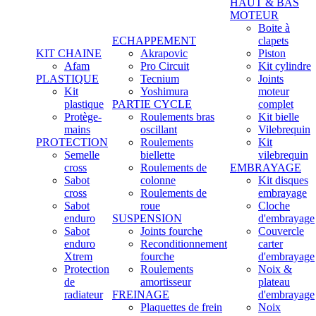
HAUT & BAS
MOTEUR
Boite à
ECHAPPEMENT
clapets
KIT CHAINE
Akrapovic
Piston
Afam
Pro Circuit
Kit cylindre
PLASTIQUE
Tecnium
Joints
Kit
Yoshimura
moteur
plastique
PARTIE CYCLE
complet
Protège-
Roulements bras
Kit bielle
mains
oscillant
Vilebrequin
PROTECTION
Roulements
Kit
Semelle
biellette
vilebrequin
cross
Roulements de
EMBRAYAGE
Sabot
colonne
Kit disques
cross
Roulements de
embrayage
Sabot
roue
Cloche
enduro
SUSPENSION
d'embrayage
Sabot
Joints fourche
Couvercle
enduro
Reconditionnement
carter
Xtrem
fourche
d'embrayage
Protection
Roulements
Noix &
de
amortisseur
plateau
radiateur
FREINAGE
d'embrayage
Plaquettes de frein
Noix