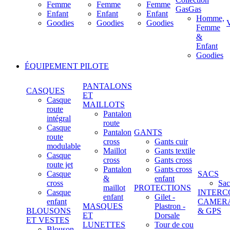
Femme
Femme
Femme
GasGas
Enfant
Enfant
Enfant
Homme,
Goodies
Goodies
Goodies
Femme
&
Enfant
Goodies
ÉQUIPEMENT PILOTE
PANTALONS
CASQUES
ET
Casque
MAILLOTS
route
Pantalon
intégral
route
Casque
Pantalon
GANTS
route
cross
Gants cuir
modulable
Maillot
Gants textile
Casque
cross
Gants cross
route jet
Pantalon
Gants cross
Casque
SACS
&
enfant
cross
Sac
maillot
PROTECTIONS
Casque
INTERC
enfant
Gilet -
enfant
CAMER
MASQUES
Plastron -
BLOUSONS
& GPS
ET
Dorsale
ET VESTES
LUNETTES
Tour de cou
Blouson