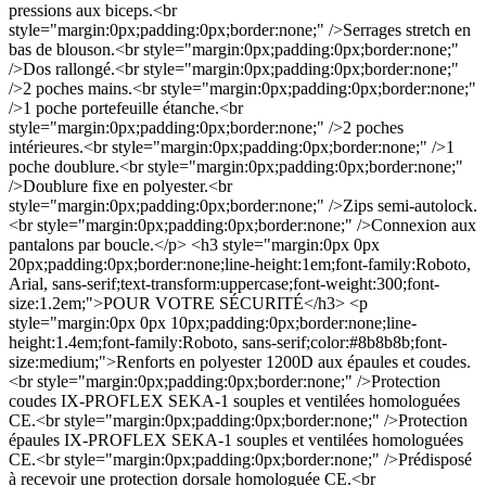
pressions aux biceps.<br
style="margin:0px;padding:0px;border:none;" />Serrages stretch en
bas de blouson.<br style="margin:0px;padding:0px;border:none;"
/>Dos rallongé.<br style="margin:0px;padding:0px;border:none;"
/>2 poches mains.<br style="margin:0px;padding:0px;border:none;"
/>1 poche portefeuille étanche.<br
style="margin:0px;padding:0px;border:none;" />2 poches
intérieures.<br style="margin:0px;padding:0px;border:none;" />1
poche doublure.<br style="margin:0px;padding:0px;border:none;"
/>Doublure fixe en polyester.<br
style="margin:0px;padding:0px;border:none;" />Zips semi-autolock.
<br style="margin:0px;padding:0px;border:none;" />Connexion aux
pantalons par boucle.</p> <h3 style="margin:0px 0px
20px;padding:0px;border:none;line-height:1em;font-family:Roboto,
Arial, sans-serif;text-transform:uppercase;font-weight:300;font-
size:1.2em;">POUR VOTRE SÉCURITÉ</h3> <p
style="margin:0px 0px 10px;padding:0px;border:none;line-
height:1.4em;font-family:Roboto, sans-serif;color:#8b8b8b;font-
size:medium;">Renforts en polyester 1200D aux épaules et coudes.
<br style="margin:0px;padding:0px;border:none;" />Protection
coudes IX-PROFLEX SEKA-1 souples et ventilées homologuées
CE.<br style="margin:0px;padding:0px;border:none;" />Protection
épaules IX-PROFLEX SEKA-1 souples et ventilées homologuées
CE.<br style="margin:0px;padding:0px;border:none;" />Prédisposé
à recevoir une protection dorsale homologuée CE.<br