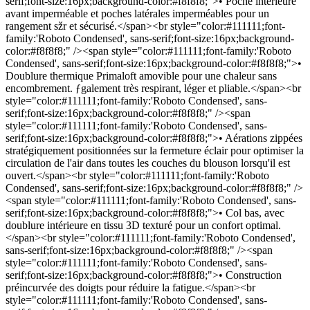
serif;font-size:16px;background-color:#f8f8f8;">• Poche intérieure
avant imperméable et poches latérales imperméables pour un
rangement sžr et sécurisé.</span><br style="color:#111111;font-
family:'Roboto Condensed', sans-serif;font-size:16px;background-
color:#f8f8f8;" /><span style="color:#111111;font-family:'Roboto
Condensed', sans-serif;font-size:16px;background-color:#f8f8f8;">•
Doublure thermique Primaloft amovible pour une chaleur sans
encombrement. ƒgalement très respirant, léger et pliable.</span><br
style="color:#111111;font-family:'Roboto Condensed', sans-
serif;font-size:16px;background-color:#f8f8f8;" /><span
style="color:#111111;font-family:'Roboto Condensed', sans-
serif;font-size:16px;background-color:#f8f8f8;">• Aérations zippées
stratégiquement positionnées sur la fermeture éclair pour optimiser la
circulation de l'air dans toutes les couches du blouson lorsqu'il est
ouvert.</span><br style="color:#111111;font-family:'Roboto
Condensed', sans-serif;font-size:16px;background-color:#f8f8f8;" />
<span style="color:#111111;font-family:'Roboto Condensed', sans-
serif;font-size:16px;background-color:#f8f8f8;">• Col bas, avec
doublure intérieure en tissu 3D texturé pour un confort optimal.
</span><br style="color:#111111;font-family:'Roboto Condensed',
sans-serif;font-size:16px;background-color:#f8f8f8;" /><span
style="color:#111111;font-family:'Roboto Condensed', sans-
serif;font-size:16px;background-color:#f8f8f8;">• Construction
préincurvée des doigts pour réduire la fatigue.</span><br
style="color:#111111;font-family:'Roboto Condensed', sans-