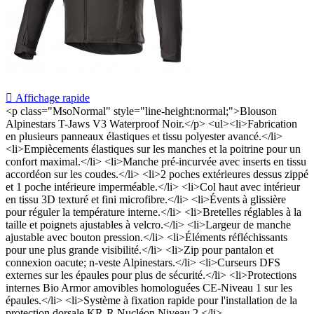

Affichage rapide
<p class="MsoNormal" style="line-height:normal;">Blouson
Alpinestars T-Jaws V3 Waterproof Noir.</p> <ul><li>Fabrication
en plusieurs panneaux élastiques et tissu polyester avancé.</li>
<li>Empiècements élastiques sur les manches et la poitrine pour un
confort maximal.</li> <li>Manche pré-incurvée avec inserts en tissu
accordéon sur les coudes.</li> <li>2 poches extérieures dessus zippé
et 1 poche intérieure imperméable.</li> <li>Col haut avec intérieur
en tissu 3D texturé et fini microfibre.</li> <li>Évents à glissière
pour réguler la température interne.</li> <li>Bretelles réglables à la
taille et poignets ajustables à velcro.</li> <li>Largeur de manche
ajustable avec bouton pression.</li> <li>Éléments réfléchissants
pour une plus grande visibilité.</li> <li>Zip pour pantalon et
connexion oacute; n-veste Alpinestars.</li> <li>Curseurs DFS
externes sur les épaules pour plus de sécurité.</li> <li>Protections
internes Bio Armor amovibles homologuées CE-Niveau 1 sur les
épaules.</li> <li>Système à fixation rapide pour l'installation de la
protection dorsale KR-R Nucléon Niveau 2.</li>