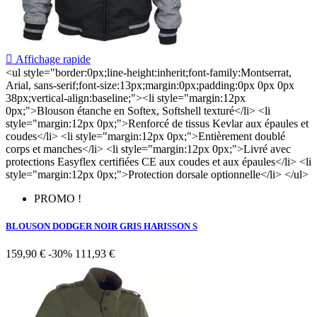

Affichage rapide
<ul style="border:0px;line-height:inherit;font-family:Montserrat,
Arial, sans-serif;font-size:13px;margin:0px;padding:0px 0px 0px
38px;vertical-align:baseline;"><li style="margin:12px
0px;">Blouson étanche en Softex, Softshell texturé</li> <li
style="margin:12px 0px;">Renforcé de tissus Kevlar aux épaules et
coudes</li> <li style="margin:12px 0px;">Entièrement doublé
corps et manches</li> <li style="margin:12px 0px;">Livré avec
protections Easyflex certifiées CE aux coudes et aux épaules</li> <li
style="margin:12px 0px;">Protection dorsale optionnelle</li> </ul>
PROMO !
BLOUSON DODGER NOIR GRIS HARISSON S
159,90 €
-30%
111,93 €