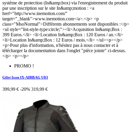
système de protection (In&amp;box) via l'enregistrement du produit
par une inscription sur le site In&amp;motion : <a
href="http://www.inemotion.com/"
target="_blank">www.inemotion.com</a>.</p> <p
class="MsoNormal">Différents abonnements sont disponibles :</p>
<ul style="list-style-type:circle;"><li>Acquisition In&amp;Box :
399 Euros.</li> <li>Location In&amp;Box : 120 Euros / an.</li>
<li>Location In&amp;Box : 12 Euros / mois.</li> </ul><p></p>
<p>Pour plus d'information, n'hésitez pas à nous contacter et à
télécharger la documentation dans l'onglet "pièce jointe" ci-dessus.
</p> <p></p>
PROMO !
Gilet Ixon IX-AIRBAG U03
399,99 €
-20%
319,99 €