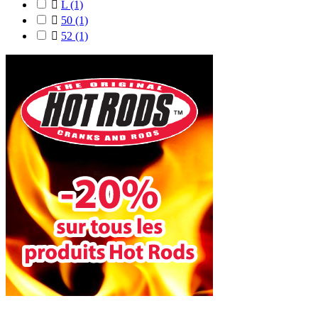

L
(1)

50
(1)

52
(1)