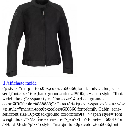

Affichage rapide
<p style="margin-top:0px;color:#666666;font-family:Cabin, sans-
serif;font-size:16px;background-color:#f8f9fa;"><span style="font-
weight:bold;"><span style="font-size:14px;background-
color:#ffffff;color:#888888;">Caractéristiques :</span></span></p>
<p style="margin-top:0px;color:#666666;font-family:Cabin, sans-
serif;font-size:16px;background-color:#f8f9fa;"><span style="font-
weight:bold;">Matière extérieure</span><br />Fibretech 600D<br
/>Hard Mesh</p> <p style="margin-top:0px;color:#666666;font-