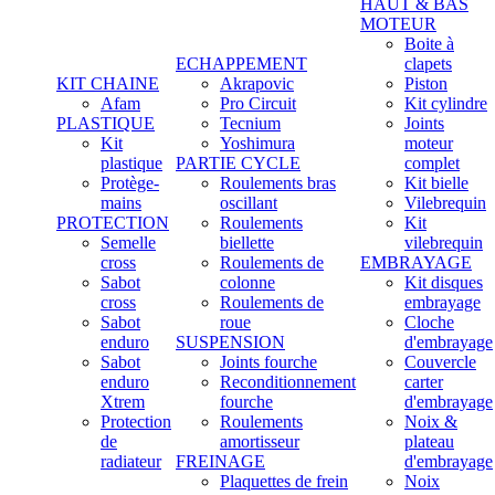
HAUT & BAS
MOTEUR
Boite à
ECHAPPEMENT
clapets
KIT CHAINE
Akrapovic
Piston
Afam
Pro Circuit
Kit cylindre
PLASTIQUE
Tecnium
Joints
Kit
Yoshimura
moteur
plastique
PARTIE CYCLE
complet
Protège-
Roulements bras
Kit bielle
mains
oscillant
Vilebrequin
PROTECTION
Roulements
Kit
Semelle
biellette
vilebrequin
cross
Roulements de
EMBRAYAGE
Sabot
colonne
Kit disques
cross
Roulements de
embrayage
Sabot
roue
Cloche
enduro
SUSPENSION
d'embrayage
Sabot
Joints fourche
Couvercle
enduro
Reconditionnement
carter
Xtrem
fourche
d'embrayage
Protection
Roulements
Noix &
de
amortisseur
plateau
radiateur
FREINAGE
d'embrayage
Plaquettes de frein
Noix