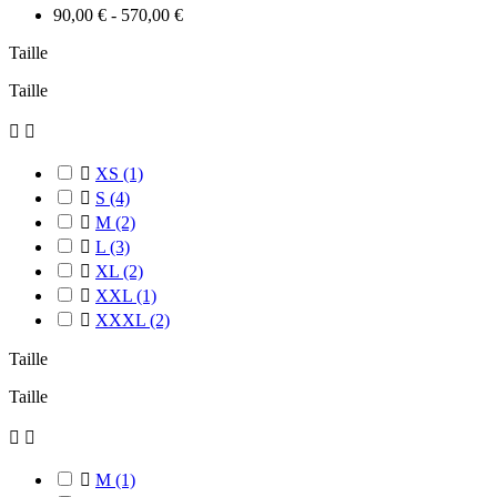
90,00 € - 570,00 €
Taille
Taille



XS
(1)

S
(4)

M
(2)

L
(3)

XL
(2)

XXL
(1)

XXXL
(2)
Taille
Taille



M
(1)