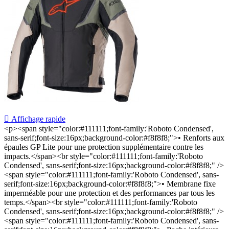

Affichage rapide
<p><span style="color:#111111;font-family:'Roboto Condensed',
sans-serif;font-size:16px;background-color:#f8f8f8;">• Renforts aux
épaules GP Lite pour une protection supplémentaire contre les
impacts.</span><br style="color:#111111;font-family:'Roboto
Condensed', sans-serif;font-size:16px;background-color:#f8f8f8;" />
<span style="color:#111111;font-family:'Roboto Condensed', sans-
serif;font-size:16px;background-color:#f8f8f8;">• Membrane fixe
imperméable pour une protection et des performances par tous les
temps.</span><br style="color:#111111;font-family:'Roboto
Condensed', sans-serif;font-size:16px;background-color:#f8f8f8;" />
<span style="color:#111111;font-family:'Roboto Condensed', sans-