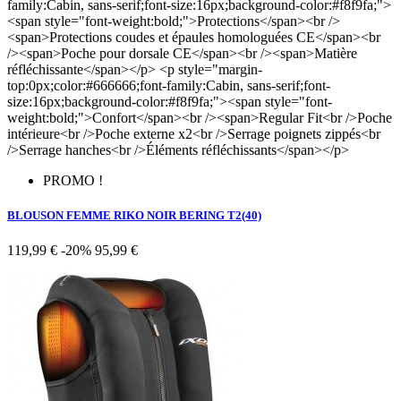
family:Cabin, sans-serif;font-size:16px;background-color:#f8f9fa;">
<span style="font-weight:bold;">Protections</span><br />
<span>Protections coudes et épaules homologuées CE</span><br
/><span>Poche pour dorsale CE</span><br /><span>Matière
réfléchissante</span></p> <p style="margin-
top:0px;color:#666666;font-family:Cabin, sans-serif;font-
size:16px;background-color:#f8f9fa;"><span style="font-
weight:bold;">Confort</span><br /><span>Regular Fit<br />Poche
intérieure<br />Poche externe x2<br />Serrage poignets zippés<br
/>Serrage hanches<br />Éléments réfléchissants</span></p>
PROMO !
BLOUSON FEMME RIKO NOIR BERING T2(40)
119,99 €
-20%
95,99 €