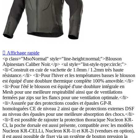

Affichage rapide
<p class="MsoNormal" style="line-height:normal;">Blouson
Alpinestars Caliber Noir.</p> <ul style="list-style-type:circle;">
<li>Construit en cuir de vachette de 1.0mm / 1.2mm très haute
résistance.</li> <li>Pour l'hiver et les températures basses le blouson
est équipé d'une doublure thermique complète 100% amovible.</li>
<li>Pour l'été le blouson est équipé d'une doublure intégrale en
Mesh pour une meilleure respirabilité ainsi que de ventilations
fermées par zips sur les flancs pour une ventilation optimale.</li>
<li>Assurée par des protections coudes et épaules GP-R
homologuées CE de niveau 2 ainsi que de protections externes DSF
au niveau des épaules pour une meilleure absorption des chocs.</li>
<li>Il est possible de rajouter la protection thoracique Nucleon KR-
Ci, la poche dorsale est aussi présente, compatible avec les modèles
Nucleon KR-CELLi, Nucleon KR-1i et KR-2i (vendues en option),
il est aussi possible de fixer via un système de bouton pression la