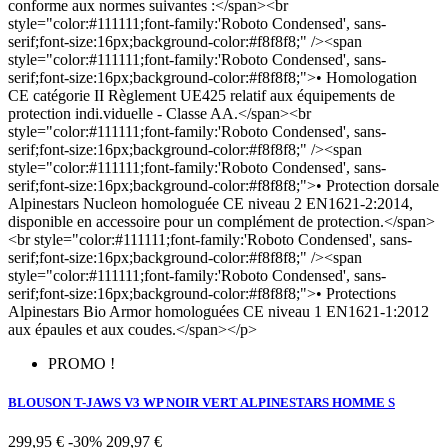
conforme aux normes suivantes :</span><br
style="color:#111111;font-family:'Roboto Condensed', sans-
serif;font-size:16px;background-color:#f8f8f8;" /><span
style="color:#111111;font-family:'Roboto Condensed', sans-
serif;font-size:16px;background-color:#f8f8f8;">• Homologation
CE catégorie II Règlement UE425 relatif aux équipements de
protection indi.viduelle - Classe AA.</span><br
style="color:#111111;font-family:'Roboto Condensed', sans-
serif;font-size:16px;background-color:#f8f8f8;" /><span
style="color:#111111;font-family:'Roboto Condensed', sans-
serif;font-size:16px;background-color:#f8f8f8;">• Protection dorsale
Alpinestars Nucleon homologuée CE niveau 2 EN1621-2:2014,
disponible en accessoire pour un complément de protection.</span>
<br style="color:#111111;font-family:'Roboto Condensed', sans-
serif;font-size:16px;background-color:#f8f8f8;" /><span
style="color:#111111;font-family:'Roboto Condensed', sans-
serif;font-size:16px;background-color:#f8f8f8;">• Protections
Alpinestars Bio Armor homologuées CE niveau 1 EN1621-1:2012
aux épaules et aux coudes.</span></p>
PROMO !
BLOUSON T-JAWS V3 WP NOIR VERT ALPINESTARS HOMME S
299,95 €
-30%
209,97 €