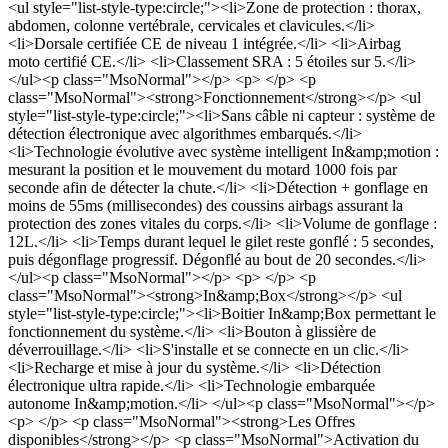
<ul style="list-style-type:circle;"><li>Zone de protection : thorax,
abdomen, colonne vertébrale, cervicales et clavicules.</li>
<li>Dorsale certifiée CE de niveau 1 intégrée.</li> <li>Airbag
moto certifié CE.</li> <li>Classement SRA : 5 étoiles sur 5.</li>
</ul><p class="MsoNormal"></p> <p> </p> <p
class="MsoNormal"><strong>Fonctionnement</strong></p> <ul
style="list-style-type:circle;"><li>Sans câble ni capteur : système de
détection électronique avec algorithmes embarqués.</li>
<li>Technologie évolutive avec système intelligent In&amp;motion :
mesurant la position et le mouvement du motard 1000 fois par
seconde afin de détecter la chute.</li> <li>Détection + gonflage en
moins de 55ms (millisecondes) des coussins airbags assurant la
protection des zones vitales du corps.</li> <li>Volume de gonflage :
12L.</li> <li>Temps durant lequel le gilet reste gonflé : 5 secondes,
puis dégonflage progressif. Dégonflé au bout de 20 secondes.</li>
</ul><p class="MsoNormal"></p> <p> </p> <p
class="MsoNormal"><strong>In&amp;Box</strong></p> <ul
style="list-style-type:circle;"><li>Boitier In&amp;Box permettant le
fonctionnement du système.</li> <li>Bouton à glissière de
déverrouillage.</li> <li>S'installe et se connecte en un clic.</li>
<li>Recharge et mise à jour du système.</li> <li>Détection
électronique ultra rapide.</li> <li>Technologie embarquée
autonome In&amp;motion.</li> </ul><p class="MsoNormal"></p>
<p> </p> <p class="MsoNormal"><strong>Les Offres
disponibles</strong></p> <p class="MsoNormal">Activation du