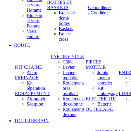
BOTTES ET
-
et veste
BASKETS
Genouillères
Homme
Bottes et
- Coudières
Blouson
demi-
et veste
bottes
Femme
Baskets
Veste
Bottes
enduro
cross
ROUTE
PARTIE CYCLE
Câble
PIECES
KIT CHAINE
Levier
MOTEUR
Afam
Levier
Joints
ENTR
FREINAGE
repliable
moteur
Kit
Roulements
complet
réparation
bras
Kit
ECHAPPEMENT
oscillant
embrayage
LUBR
Akrapovic
Roulements
ELECTRICITE
Scorpion
de colonne
Batterie
Roulements
OUTILLAGE
de roue
TOUT-TERRAIN