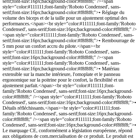
serif;font-size:16px;background-color:#f8f8f8;" /><span
style="color:#111111;font-family:'Roboto Condensed', sans-
serif;font-size:16px;background-color:#f8f8f8;">• Réglage du
volume des biceps et de la taille pour un ajustement optimal des
performances.</span><br style="color:#111111;font-family:'Roboto
Condensed', sans-serif;font-size:16px;background-color:#f8f8f8;" />
<span style="color:#111111;font-family:'Roboto Condensed', sans-
serif;font-size:16px;background-color:#f8f8f8;">• Rembourrage de
5 mm pour un confort accru du pilote.</span><br
style="color:#111111;font-family:'Roboto Condensed', sans-
serif;font-size:16px;background-color:#f8f8f8;" /><span
style="color:#111111;font-family:'Roboto Condensed', sans-
serif;font-size:16px;background-color:#f8f8f8;">• Matériau
extensible sur la manche intérieure, l'omoplate et le panneau
ergonomique sur la poitrine pour le confort, la flexibilité et un
ajustement parfait.</span><br style="color:#111111;font-
family:'Roboto Condensed', sans-serif;font-size:16px;background-
color:#f8f8f8;" /><span style="color:#111111;font-family:'Roboto
Condensed', sans-serif;font-size:16px;background-color:#f8f8f8;">•
Détails réfléchissants.</span><br style="color:#111111;font-
family:'Roboto Condensed', sans-serif;font-size:16px;background-
color:#f8f8f8;" /><span style="color:#111111;font-family:'Roboto
Condensed', sans-serif;font-size:16px;background-color:#f8f8f8;">•
Le marquage CE, conformément a législation européenne, répond
aux obligations de com.mercialisation de ce produit. Le produit est