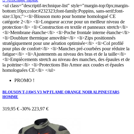
<ul class="descriptif-technique-list" style="margin-top:0px;margin-
bottom:10px;color:#232323;font-family:Poppins, sans-serif;font-
size:13px;"><li>Blouson moto pour homme homologué CE
catégorie 2</li> <li>Longueur accrue pour un meilleur niveau de
protection</li> <li>Construction en textile et panneaux stretch</li>
<li>Membrane étanche</li> <li>Poche frontale interne étanche</li>
<li>Doublure thermique amovible</li> <li>Zips positionnés
stratégiquement pour une aération optimisée</li> <li>Col profilé
pour plus de confort</li> <li>Manches pré-courbées pour réduire la
fatigue</li> <li>Ajustements au niveau des bras et de la taille</li>
<li>Empiècements stretch au niveau des manches, des épaules et de
la poitrine</li> <li>Protections Bio Armor aux coudes et épaules
homologuées CE</li> </ul>
PROMO !
BLOUSON T-JAWS V3 WP FLAME ORANGE NOIR ALPINESTARS
HOMME
319,95 €
-30%
223,97 €