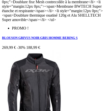
0px;">Doublure fixe Mesh contrecollée à la membrane</li> <li
style="margin:12px 0px;"><span>Membrane BWTECH Super
étanche et respirante</span></li> <li style="margin:12px 0px;">
<span>Doublure thermique ouatiné 120g et Alu SHELLTECH
Super amovible</span></li> </ul>
PROMO !
BLOUSON GRIVUS NOIR GRIS HOMME BERING S
269,99 €
-30%
188,99 €