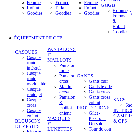
Femme
Femme
Femme
GasGas
Enfant
Enfant
Enfant
Homme,
Goodies
Goodies
Goodies
Femme
&
Enfant
Goodies
ÉQUIPEMENT PILOTE
PANTALONS
CASQUES
ET
Casque
MAILLOTS
route
Pantalon
intégral
route
Casque
Pantalon
GANTS
route
cross
Gants cuir
modulable
Maillot
Gants textile
Casque
cross
Gants cross
route jet
Pantalon
Gants cross
Casque
SACS
&
enfant
cross
Sac
maillot
PROTECTIONS
Casque
INTERC
enfant
Gilet -
enfant
CAMER
MASQUES
Plastron -
BLOUSONS
& GPS
ET
Dorsale
ET VESTES
LUNETTES
Tour de cou
Blouson