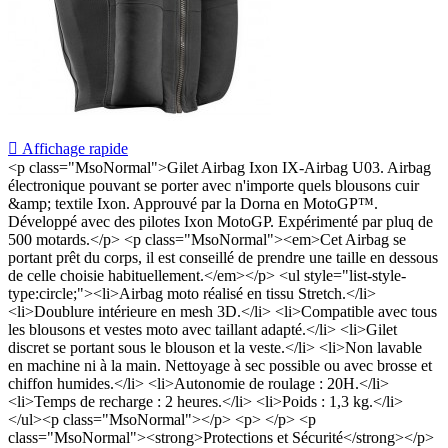

Affichage rapide
<p class="MsoNormal">Gilet Airbag Ixon IX-Airbag U03. Airbag
électronique pouvant se porter avec n'importe quels blousons cuir
&amp; textile Ixon. Approuvé par la Dorna en MotoGP™.
Développé avec des pilotes Ixon MotoGP. Expérimenté par pluq de
500 motards.</p> <p class="MsoNormal"><em>Cet Airbag se
portant prêt du corps, il est conseillé de prendre une taille en dessous
de celle choisie habituellement.</em></p> <ul style="list-style-
type:circle;"><li>Airbag moto réalisé en tissu Stretch.</li>
<li>Doublure intérieure en mesh 3D.</li> <li>Compatible avec tous
les blousons et vestes moto avec taillant adapté.</li> <li>Gilet
discret se portant sous le blouson et la veste.</li> <li>Non lavable
en machine ni à la main. Nettoyage à sec possible ou avec brosse et
chiffon humides.</li> <li>Autonomie de roulage : 20H.</li>
<li>Temps de recharge : 2 heures.</li> <li>Poids : 1,3 kg.</li>
</ul><p class="MsoNormal"></p> <p> </p> <p
class="MsoNormal"><strong>Protections et Sécurité</strong></p>