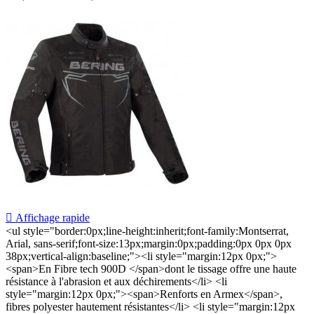

Affichage rapide
<ul style="border:0px;line-height:inherit;font-family:Montserrat,
Arial, sans-serif;font-size:13px;margin:0px;padding:0px 0px 0px
38px;vertical-align:baseline;"><li style="margin:12px 0px;">
<span>En Fibre tech 900D </span>dont le tissage offre une haute
résistance à l'abrasion et aux déchirements</li> <li
style="margin:12px 0px;"><span>Renforts en Armex</span>,
fibres polyester hautement résistantes</li> <li style="margin:12px