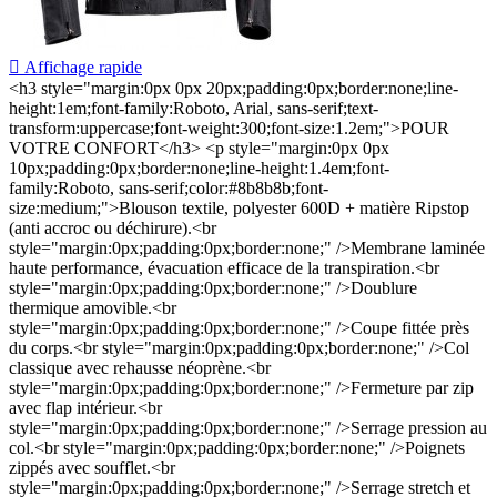

Affichage rapide
<h3 style="margin:0px 0px 20px;padding:0px;border:none;line-
height:1em;font-family:Roboto, Arial, sans-serif;text-
transform:uppercase;font-weight:300;font-size:1.2em;">POUR
VOTRE CONFORT</h3> <p style="margin:0px 0px
10px;padding:0px;border:none;line-height:1.4em;font-
family:Roboto, sans-serif;color:#8b8b8b;font-
size:medium;">Blouson textile, polyester 600D + matière Ripstop
(anti accroc ou déchirure).<br
style="margin:0px;padding:0px;border:none;" />Membrane laminée
haute performance, évacuation efficace de la transpiration.<br
style="margin:0px;padding:0px;border:none;" />Doublure
thermique amovible.<br
style="margin:0px;padding:0px;border:none;" />Coupe fittée près
du corps.<br style="margin:0px;padding:0px;border:none;" />Col
classique avec rehausse néoprène.<br
style="margin:0px;padding:0px;border:none;" />Fermeture par zip
avec flap intérieur.<br
style="margin:0px;padding:0px;border:none;" />Serrage pression au
col.<br style="margin:0px;padding:0px;border:none;" />Poignets
zippés avec soufflet.<br
style="margin:0px;padding:0px;border:none;" />Serrage stretch et