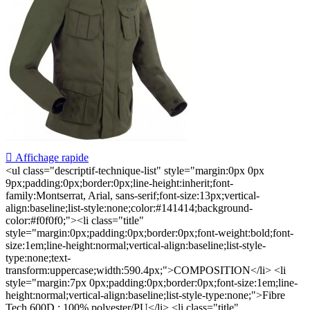

Affichage rapide
<ul class="descriptif-technique-list" style="margin:0px 0px
9px;padding:0px;border:0px;line-height:inherit;font-
family:Montserrat, Arial, sans-serif;font-size:13px;vertical-
align:baseline;list-style:none;color:#141414;background-
color:#f0f0f0;"><li class="title"
style="margin:0px;padding:0px;border:0px;font-weight:bold;font-
size:1em;line-height:normal;vertical-align:baseline;list-style-
type:none;text-
transform:uppercase;width:590.4px;">COMPOSITION</li> <li
style="margin:7px 0px;padding:0px;border:0px;font-size:1em;line-
height:normal;vertical-align:baseline;list-style-type:none;">Fibre
Tech 600D : 100% polyester/PU</li> <li class="title"