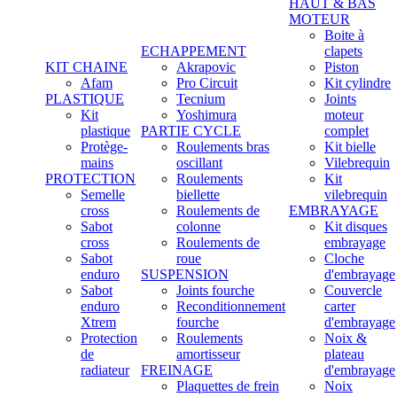
HAUT & BAS
MOTEUR
Boite à
ECHAPPEMENT
clapets
KIT CHAINE
Akrapovic
Piston
Afam
Pro Circuit
Kit cylindre
PLASTIQUE
Tecnium
Joints
Kit
Yoshimura
moteur
plastique
PARTIE CYCLE
complet
Protège-
Roulements bras
Kit bielle
mains
oscillant
Vilebrequin
PROTECTION
Roulements
Kit
Semelle
biellette
vilebrequin
cross
Roulements de
EMBRAYAGE
Sabot
colonne
Kit disques
cross
Roulements de
embrayage
Sabot
roue
Cloche
enduro
SUSPENSION
d'embrayage
Sabot
Joints fourche
Couvercle
enduro
Reconditionnement
carter
Xtrem
fourche
d'embrayage
Protection
Roulements
Noix &
de
amortisseur
plateau
radiateur
FREINAGE
d'embrayage
Plaquettes de frein
Noix