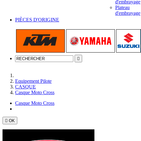
d'embrayage
Plateau
d'embrayage
PIÈCES D'ORIGINE

Accueil
Equipement Pilote
CASQUE
Casque Moto Cross
Casque Moto Cross

OK