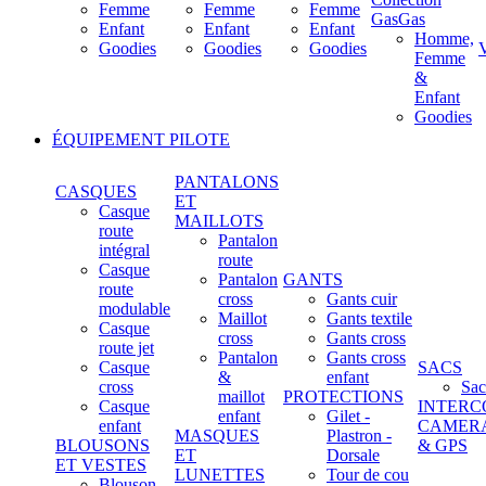
Femme
Femme
Femme
GasGas
Enfant
Enfant
Enfant
Homme,
Goodies
Goodies
Goodies
Femme
&
Enfant
Goodies
ÉQUIPEMENT PILOTE
PANTALONS
CASQUES
ET
Casque
MAILLOTS
route
Pantalon
intégral
route
Casque
Pantalon
GANTS
route
cross
Gants cuir
modulable
Maillot
Gants textile
Casque
cross
Gants cross
route jet
Pantalon
Gants cross
Casque
SACS
&
enfant
cross
Sac
maillot
PROTECTIONS
Casque
INTERC
enfant
Gilet -
enfant
CAMER
MASQUES
Plastron -
BLOUSONS
& GPS
ET
Dorsale
ET VESTES
LUNETTES
Tour de cou
Blouson