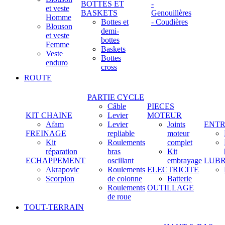
BOTTES ET
-
et veste
BASKETS
Genouillères
Homme
Bottes et
- Coudières
Blouson
demi-
et veste
bottes
Femme
Baskets
Veste
Bottes
enduro
cross
ROUTE
PARTIE CYCLE
Câble
PIECES
KIT CHAINE
Levier
MOTEUR
Afam
Levier
Joints
ENTR
FREINAGE
repliable
moteur
Kit
Roulements
complet
réparation
bras
Kit
ECHAPPEMENT
oscillant
embrayage
LUBR
Akrapovic
Roulements
ELECTRICITE
Scorpion
de colonne
Batterie
Roulements
OUTILLAGE
de roue
TOUT-TERRAIN