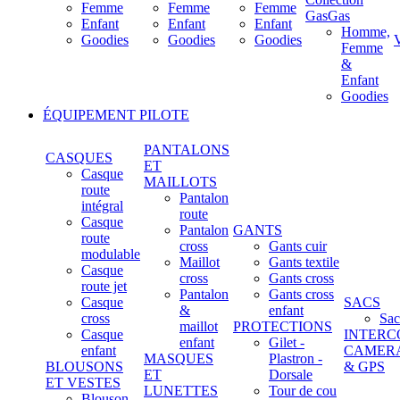
Femme
Femme
Femme
GasGas
Enfant
Enfant
Enfant
Homme,
Goodies
Goodies
Goodies
Femme
&
Enfant
Goodies
ÉQUIPEMENT PILOTE
PANTALONS
CASQUES
ET
Casque
MAILLOTS
route
Pantalon
intégral
route
Casque
Pantalon
GANTS
route
cross
Gants cuir
modulable
Maillot
Gants textile
Casque
cross
Gants cross
route jet
Pantalon
Gants cross
Casque
SACS
&
enfant
cross
Sac
maillot
PROTECTIONS
Casque
INTERC
enfant
Gilet -
enfant
CAMER
MASQUES
Plastron -
BLOUSONS
& GPS
ET
Dorsale
ET VESTES
LUNETTES
Tour de cou
Blouson