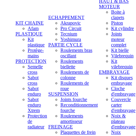
HAUT & BAS
MOTEUR
Boite à
ECHAPPEMENT
clapets
KIT CHAINE
Akrapovic
Piston
Afam
Pro Circuit
Kit cylindre
PLASTIQUE
Tecnium
Joints
Kit
Yoshimura
moteur
plastique
PARTIE CYCLE
complet
Protège-
Roulements bras
Kit bielle
mains
oscillant
Vilebrequin
PROTECTION
Roulements
Kit
Semelle
biellette
vilebrequin
cross
Roulements de
EMBRAYAGE
Sabot
colonne
Kit disques
cross
Roulements de
embrayage
Sabot
roue
Cloche
enduro
SUSPENSION
d'embrayage
Sabot
Joints fourche
Couvercle
enduro
Reconditionnement
carter
Xtrem
fourche
d'embrayage
Protection
Roulements
Noix &
de
amortisseur
plateau
radiateur
FREINAGE
d'embrayage
Plaquettes de frein
Noix