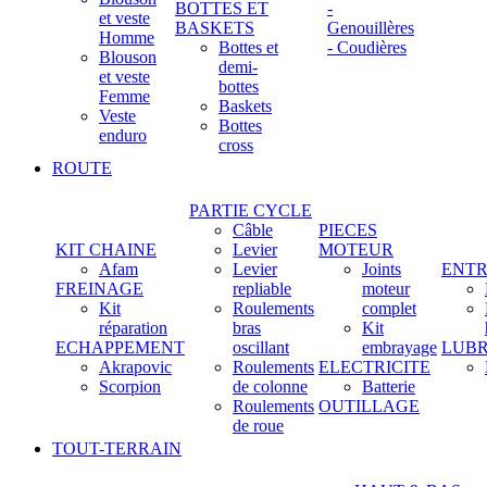
BOTTES ET
-
et veste
BASKETS
Genouillères
Homme
Bottes et
- Coudières
Blouson
demi-
et veste
bottes
Femme
Baskets
Veste
Bottes
enduro
cross
ROUTE
PARTIE CYCLE
Câble
PIECES
KIT CHAINE
Levier
MOTEUR
Afam
Levier
Joints
ENTR
FREINAGE
repliable
moteur
Kit
Roulements
complet
réparation
bras
Kit
ECHAPPEMENT
oscillant
embrayage
LUBR
Akrapovic
Roulements
ELECTRICITE
Scorpion
de colonne
Batterie
Roulements
OUTILLAGE
de roue
TOUT-TERRAIN