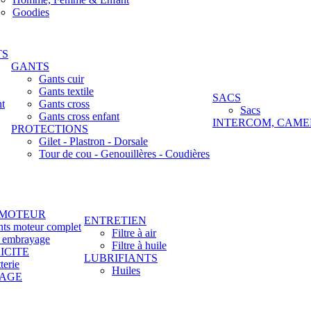
Goodies
TS
GANTS
Gants cuir
Gants textile
SACS
nt
Gants cross
Sacs
Gants cross enfant
INTERCOM, CAME
PROTECTIONS
Gilet - Plastron - Dorsale
Tour de cou - Genouillères - Coudières
 MOTEUR
ENTRETIEN
nts moteur complet
Filtre à air
t embrayage
Filtre à huile
ICITE
LUBRIFIANTS
terie
Huiles
LAGE