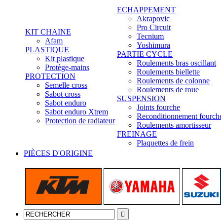
ECHAPPEMENT
Akrapovic
Pro Circuit
KIT CHAINE
Tecnium
Afam
Yoshimura
PLASTIQUE
PARTIE CYCLE
Kit plastique
Roulements bras oscillant
Protège-mains
Roulements biellette
PROTECTION
Roulements de colonne
Semelle cross
Roulements de roue
Sabot cross
SUSPENSION
Sabot enduro
Joints fourche
Sabot enduro Xtrem
Reconditionnement fourch
Protection de radiateur
Roulements amortisseur
FREINAGE
Plaquettes de frein
PIÈCES D'ORIGINE
