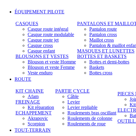
ÉQUIPEMENT PILOTE
CASQUES
PANTALONS ET MAILLO
Casque route intégral
Pantalon route
Casque route modulable
Pantalon cross
Casque route jet
Maillot cross
Casque cross
Pantalon & maillot enfa
Casque enfant
MASQUES ET LUNETTES
BLOUSONS ET VESTES
BOTTES ET BASKETS
Blouson et veste Homme
Bottes et demi-bottes
Blouson et veste Femme
Baskets
Veste enduro
Bottes cross
ROUTE
KIT CHAINE
PARTIE CYCLE
PIECES
Afam
Câble
Joi
FREINAGE
Levier
Ki
Kit réparation
Levier repliable
ELECTR
ECHAPPEMENT
Roulements bras oscillant
Bat
Akrapovic
Roulements de colonne
OUTIL
Scorpion
Roulements de roue
TOUT-TERRAIN