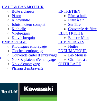
HAUT & BAS MOTEUR
Boite à clapets
ENTRETIEN
Piston
Filtre à huile
Kit cylindre
Filtre à air
Joints moteur complet
Surfiltre
Kit bielle
Couvercle de filtre
Vilebrequin
ELECTRICITE
Kit vilebrequin
Batterie Moto
EMBRAYAGE
LUBRIFIANTS
Kit disques embrayage
Huiles
Cloche d'embrayage
PNEUMATIQUE
Couvercle carter d'embrayage
Bib Mousse
e
Noix & plateau d'embrayage
Chambre à air
Noix d'embrayage
OUTILLAGE
Plateau d'embrayage