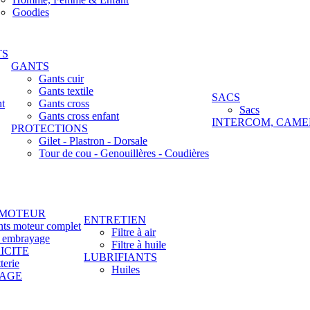
Goodies
TS
GANTS
Gants cuir
Gants textile
SACS
nt
Gants cross
Sacs
Gants cross enfant
INTERCOM, CAME
PROTECTIONS
Gilet - Plastron - Dorsale
Tour de cou - Genouillères - Coudières
 MOTEUR
ENTRETIEN
nts moteur complet
Filtre à air
t embrayage
Filtre à huile
ICITE
LUBRIFIANTS
terie
Huiles
LAGE