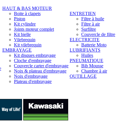
HAUT & BAS MOTEUR
Boite à clapets
ENTRETIEN
Piston
Filtre à huile
Kit cylindre
Filtre à air
Joints moteur complet
Surfiltre
Kit bielle
Couvercle de filtre
Vilebrequin
ELECTRICITE
Kit vilebrequin
Batterie Moto
EMBRAYAGE
LUBRIFIANTS
Kit disques embrayage
Huiles
Cloche d'embrayage
PNEUMATIQUE
Couvercle carter d'embrayage
Bib Mousse
e
Noix & plateau d'embrayage
Chambre à air
Noix d'embrayage
OUTILLAGE
Plateau d'embrayage