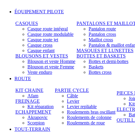
ÉQUIPEMENT PILOTE
CASQUES
PANTALONS ET MAILLO
Casque route intégral
Pantalon route
Casque route modulable
Pantalon cross
Casque route jet
Maillot cross
Casque cross
Pantalon & maillot enfa
Casque enfant
MASQUES ET LUNETTES
BLOUSONS ET VESTES
BOTTES ET BASKETS
Blouson et veste Homme
Bottes et demi-bottes
Blouson et veste Femme
Baskets
Veste enduro
Bottes cross
ROUTE
KIT CHAINE
PARTIE CYCLE
PIECES
Afam
Câble
Joi
FREINAGE
Levier
Ki
Kit réparation
Levier repliable
ELECTR
ECHAPPEMENT
Roulements bras oscillant
Bat
Akrapovic
Roulements de colonne
OUTIL
Scorpion
Roulements de roue
TOUT-TERRAIN