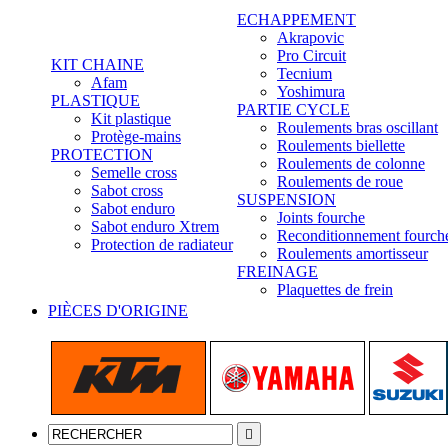
ECHAPPEMENT
Akrapovic
Pro Circuit
KIT CHAINE
Tecnium
Afam
Yoshimura
PLASTIQUE
PARTIE CYCLE
Kit plastique
Roulements bras oscillant
Protège-mains
Roulements biellette
PROTECTION
Roulements de colonne
Semelle cross
Roulements de roue
Sabot cross
SUSPENSION
Sabot enduro
Joints fourche
Sabot enduro Xtrem
Reconditionnement fourch
Protection de radiateur
Roulements amortisseur
FREINAGE
Plaquettes de frein
PIÈCES D'ORIGINE
