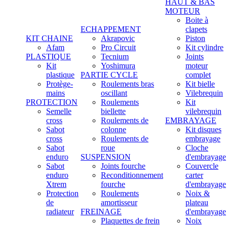
HAUT & BAS
MOTEUR
Boite à
ECHAPPEMENT
clapets
KIT CHAINE
Akrapovic
Piston
Afam
Pro Circuit
Kit cylindre
PLASTIQUE
Tecnium
Joints
Kit
Yoshimura
moteur
plastique
PARTIE CYCLE
complet
Protège-
Roulements bras
Kit bielle
mains
oscillant
Vilebrequin
PROTECTION
Roulements
Kit
Semelle
biellette
vilebrequin
cross
Roulements de
EMBRAYAGE
Sabot
colonne
Kit disques
cross
Roulements de
embrayage
Sabot
roue
Cloche
enduro
SUSPENSION
d'embrayage
Sabot
Joints fourche
Couvercle
enduro
Reconditionnement
carter
Xtrem
fourche
d'embrayage
Protection
Roulements
Noix &
de
amortisseur
plateau
radiateur
FREINAGE
d'embrayage
Plaquettes de frein
Noix