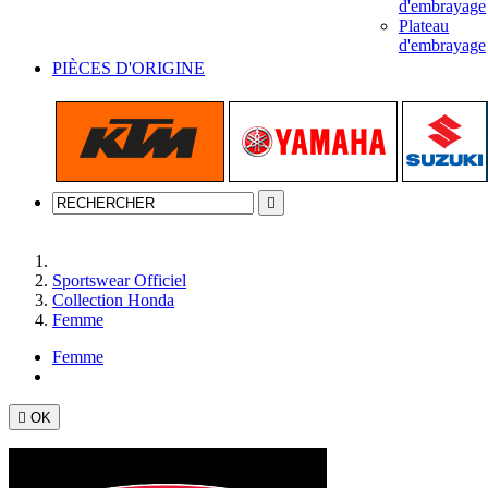
d'embrayage
Plateau
d'embrayage
PIÈCES D'ORIGINE

Accueil
Sportswear Officiel
Collection Honda
Femme
Femme

OK