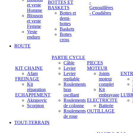
BOTTES ET
-
et veste
BASKETS
Genouillères
Homme
Bottes et
- Coudières
Blouson
demi-
et veste
bottes
Femme
Baskets
Veste
Bottes
enduro
cross
ROUTE
PARTIE CYCLE
Câble
PIECES
KIT CHAINE
Levier
MOTEUR
Afam
Levier
Joints
ENTR
FREINAGE
repliable
moteur
Kit
Roulements
complet
réparation
bras
Kit
ECHAPPEMENT
oscillant
embrayage
LUBR
Akrapovic
Roulements
ELECTRICITE
Scorpion
de colonne
Batterie
Roulements
OUTILLAGE
de roue
TOUT-TERRAIN