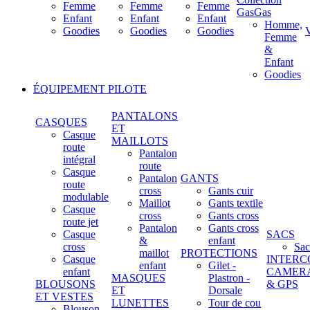
Femme
Femme
Femme
GasGas
Enfant
Enfant
Enfant
Homme,
Goodies
Goodies
Goodies
Femme
&
Enfant
Goodies
ÉQUIPEMENT PILOTE
PANTALONS
CASQUES
ET
Casque
MAILLOTS
route
Pantalon
intégral
route
Casque
Pantalon
GANTS
route
cross
Gants cuir
modulable
Maillot
Gants textile
Casque
cross
Gants cross
route jet
Pantalon
Gants cross
Casque
SACS
&
enfant
cross
Sac
maillot
PROTECTIONS
Casque
INTERC
enfant
Gilet -
enfant
CAMER
MASQUES
Plastron -
BLOUSONS
& GPS
ET
Dorsale
ET VESTES
LUNETTES
Tour de cou
Blouson