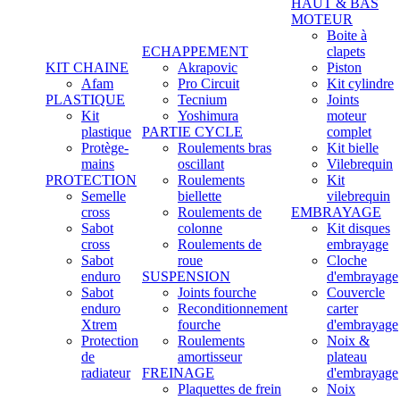
HAUT & BAS
MOTEUR
Boite à
ECHAPPEMENT
clapets
KIT CHAINE
Akrapovic
Piston
Afam
Pro Circuit
Kit cylindre
PLASTIQUE
Tecnium
Joints
Kit
Yoshimura
moteur
plastique
PARTIE CYCLE
complet
Protège-
Roulements bras
Kit bielle
mains
oscillant
Vilebrequin
PROTECTION
Roulements
Kit
Semelle
biellette
vilebrequin
cross
Roulements de
EMBRAYAGE
Sabot
colonne
Kit disques
cross
Roulements de
embrayage
Sabot
roue
Cloche
enduro
SUSPENSION
d'embrayage
Sabot
Joints fourche
Couvercle
enduro
Reconditionnement
carter
Xtrem
fourche
d'embrayage
Protection
Roulements
Noix &
de
amortisseur
plateau
radiateur
FREINAGE
d'embrayage
Plaquettes de frein
Noix