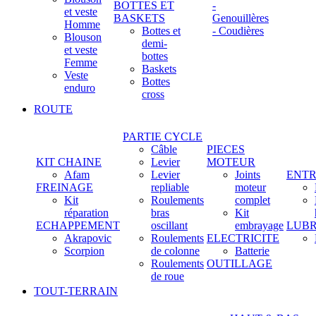
BOTTES ET
-
et veste
BASKETS
Genouillères
Homme
Bottes et
- Coudières
Blouson
demi-
et veste
bottes
Femme
Baskets
Veste
Bottes
enduro
cross
ROUTE
PARTIE CYCLE
Câble
PIECES
KIT CHAINE
Levier
MOTEUR
Afam
Levier
Joints
ENTR
FREINAGE
repliable
moteur
Kit
Roulements
complet
réparation
bras
Kit
ECHAPPEMENT
oscillant
embrayage
LUBR
Akrapovic
Roulements
ELECTRICITE
Scorpion
de colonne
Batterie
Roulements
OUTILLAGE
de roue
TOUT-TERRAIN