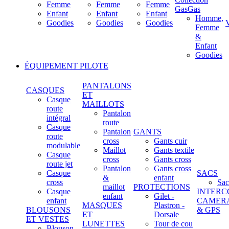
Femme
Femme
Femme
GasGas
Enfant
Enfant
Enfant
Homme,
Goodies
Goodies
Goodies
Femme
&
Enfant
Goodies
ÉQUIPEMENT PILOTE
PANTALONS
CASQUES
ET
Casque
MAILLOTS
route
Pantalon
intégral
route
Casque
Pantalon
GANTS
route
cross
Gants cuir
modulable
Maillot
Gants textile
Casque
cross
Gants cross
route jet
Pantalon
Gants cross
Casque
SACS
&
enfant
cross
Sac
maillot
PROTECTIONS
Casque
INTERC
enfant
Gilet -
enfant
CAMER
MASQUES
Plastron -
BLOUSONS
& GPS
ET
Dorsale
ET VESTES
LUNETTES
Tour de cou
Blouson