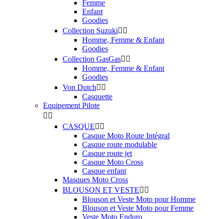
Femme
Enfant
Goodies
Collection Suzuki


Homme, Femme & Enfant
Goodies
Collection GasGas


Homme, Femme & Enfant
Goodies
Von Dutch


Casquette
Equipement Pilote


CASQUE


Casque Moto Route Intégral
Casque route modulable
Casque route jet
Casque Moto Cross
Casque enfant
Masques Moto Cross
BLOUSON ET VESTE


Blouson et Veste Moto pour Homme
Blouson et Veste Moto pour Femme
Veste Moto Enduro