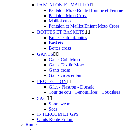
PANTALON ET MAILLOT


Pantalon Moto Route Homme et Femme
Pantalon Moto Cross
Maillot cross
Pantalon et Maillot Enfant Moto Cross
BOTTES ET BASKETS


Bottes et demi-bottes
Baskets
Bottes cross
GANTS


Gants Cuir Moto
Gants Textile Moto
Gants cross
Gants cross enfant
PROTECTION


Gilet - Plastron - Dorsale
Tour de cou - Genouillères - Coudières
SAC


Sportswear
Sacs
INTERCOM ET GPS
Gants Route Enfant
Route