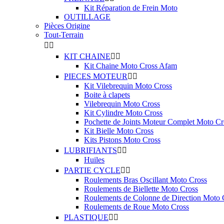
Kit Réparation de Frein Moto
OUTILLAGE
Pièces Origine
Tout-Terrain


KIT CHAINE


Kit Chaine Moto Cross Afam
PIECES MOTEUR


Kit Vilebrequin Moto Cross
Boite à clapets
Vilebrequin Moto Cross
Kit Cylindre Moto Cross
Pochette de Joints Moteur Complet Moto Cr
Kit Bielle Moto Cross
Kits Pistons Moto Cross
LUBRIFIANTS


Huiles
PARTIE CYCLE


Roulements Bras Oscillant Moto Cross
Roulements de Biellette Moto Cross
Roulements de Colonne de Direction Moto 
Roulements de Roue Moto Cross
PLASTIQUE

