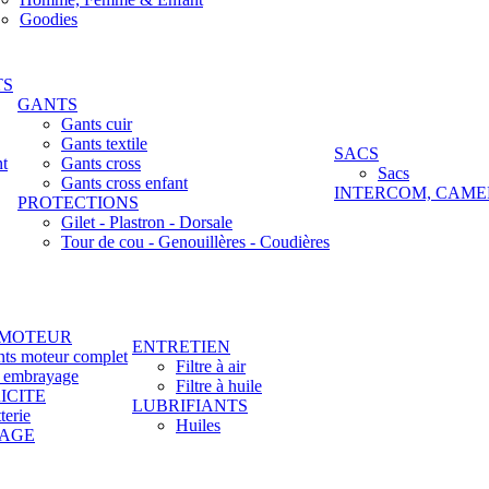
Goodies
TS
GANTS
Gants cuir
Gants textile
SACS
nt
Gants cross
Sacs
Gants cross enfant
INTERCOM, CAME
PROTECTIONS
Gilet - Plastron - Dorsale
Tour de cou - Genouillères - Coudières
 MOTEUR
ENTRETIEN
nts moteur complet
Filtre à air
t embrayage
Filtre à huile
ICITE
LUBRIFIANTS
terie
Huiles
LAGE