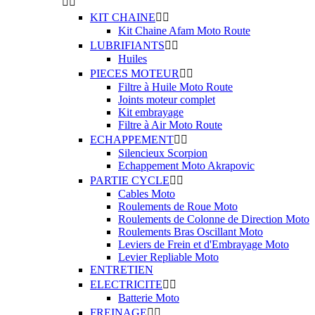


KIT CHAINE


Kit Chaine Afam Moto Route
LUBRIFIANTS


Huiles
PIECES MOTEUR


Filtre à Huile Moto Route
Joints moteur complet
Kit embrayage
Filtre à Air Moto Route
ECHAPPEMENT


Silencieux Scorpion
Echappement Moto Akrapovic
PARTIE CYCLE


Cables Moto
Roulements de Roue Moto
Roulements de Colonne de Direction Moto
Roulements Bras Oscillant Moto
Leviers de Frein et d'Embrayage Moto
Levier Repliable Moto
ENTRETIEN
ELECTRICITE


Batterie Moto
FREINAGE

