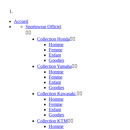
Accueil
Accueil
Sportswear Officiel


Collection Honda


Homme
Femme
Enfant
Goodies
Collection Yamaha


Homme
Femme
Enfant
Goodies
Collection Kawasaki


Homme
Femme
Enfant
Goodies
Collection KTM


Homme