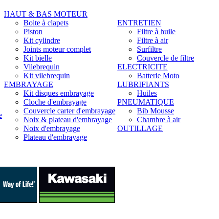
HAUT & BAS MOTEUR
Boite à clapets
ENTRETIEN
Piston
Filtre à huile
Kit cylindre
Filtre à air
Joints moteur complet
Surfiltre
Kit bielle
Couvercle de filtre
Vilebrequin
ELECTRICITE
Kit vilebrequin
Batterie Moto
EMBRAYAGE
LUBRIFIANTS
Kit disques embrayage
Huiles
Cloche d'embrayage
PNEUMATIQUE
Couvercle carter d'embrayage
Bib Mousse
e
Noix & plateau d'embrayage
Chambre à air
Noix d'embrayage
OUTILLAGE
Plateau d'embrayage