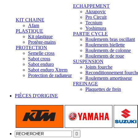
ECHAPPEMENT
Akrapovic
Pro Circuit
KIT CHAINE
Tecnium
Afam
Yoshimura
PLASTIQUE
PARTIE CYCLE
Kit plastique
Roulements bras oscillant
Protège-mains
Roulements biellette
PROTECTION
Roulements de colonne
Semelle cross
Roulements de roue
Sabot cross
SUSPENSION
Sabot enduro
Joints fourche
Sabot enduro Xtrem
Reconditionnement fourch
Protection de radiateur
Roulements amortisseur
FREINAGE
Plaquettes de frein
PIÈCES D'ORIGINE
