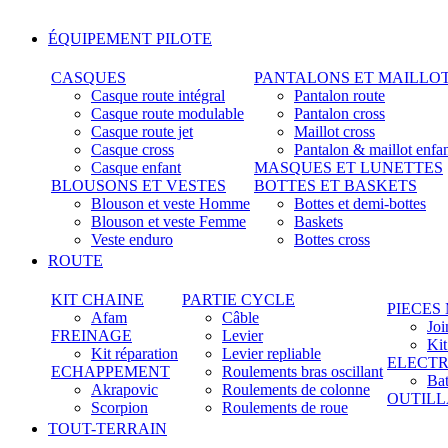
ÉQUIPEMENT PILOTE
CASQUES
PANTALONS ET MAILLO
Casque route intégral
Pantalon route
Casque route modulable
Pantalon cross
Casque route jet
Maillot cross
Casque cross
Pantalon & maillot enfa
Casque enfant
MASQUES ET LUNETTES
BLOUSONS ET VESTES
BOTTES ET BASKETS
Blouson et veste Homme
Bottes et demi-bottes
Blouson et veste Femme
Baskets
Veste enduro
Bottes cross
ROUTE
KIT CHAINE
PARTIE CYCLE
PIECES
Afam
Câble
Joi
FREINAGE
Levier
Ki
Kit réparation
Levier repliable
ELECTR
ECHAPPEMENT
Roulements bras oscillant
Bat
Akrapovic
Roulements de colonne
OUTIL
Scorpion
Roulements de roue
TOUT-TERRAIN